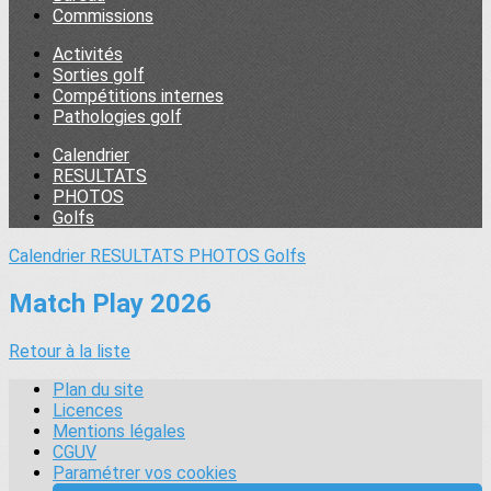
Commissions
Activités
Sorties golf
Compétitions internes
Pathologies golf
Calendrier
RESULTATS
PHOTOS
Golfs
Calendrier
RESULTATS
PHOTOS
Golfs
Match Play 2026
Retour à la liste
Plan du site
Licences
Mentions légales
CGUV
Paramétrer vos cookies