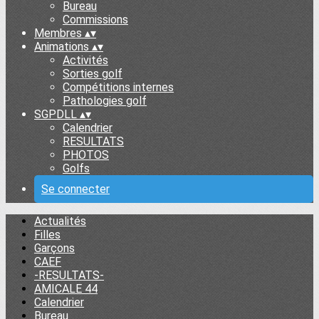
Bureau
Commissions
Membres
▴
▾
Animations
▴
▾
Activités
Sorties golf
Compétitions internes
Pathologies golf
SGPDLL
▴
▾
Calendrier
RESULTATS
PHOTOS
Golfs
Se connecter
Actualités
Filles
Garçons
CAEF
-RESULTATS-
AMICALE 44
Calendrier
Bureau