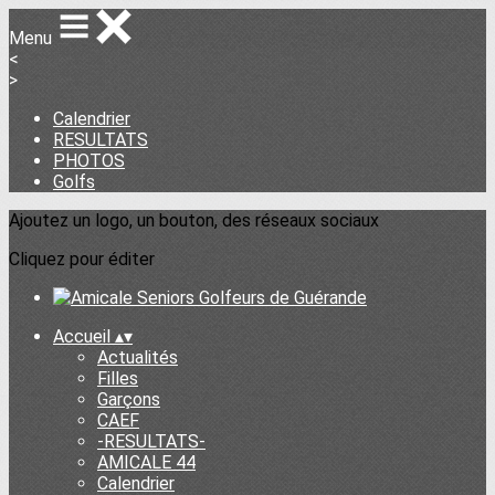
Menu
<
>
Calendrier
RESULTATS
PHOTOS
Golfs
Ajoutez un logo, un bouton, des réseaux sociaux
Cliquez pour éditer
Accueil
▴
▾
Actualités
Filles
Garçons
CAEF
-RESULTATS-
AMICALE 44
Calendrier