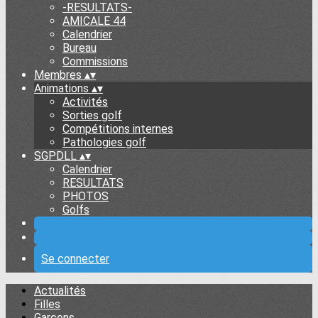
-RESULTATS-
AMICALE 44
Calendrier
Bureau
Commissions
Membres
▴
▾
Animations
▴
▾
Activités
Sorties golf
Compétitions internes
Pathologies golf
SGPDLL
▴
▾
Calendrier
RESULTATS
PHOTOS
Golfs
Se connecter
Actualités
Filles
Garçons