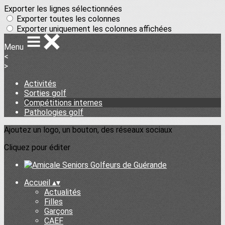
Exporter les lignes sélectionnées
Exporter toutes les colonnes
Exporter uniquement les colonnes affichées
Menu
<
>
Activités
Sorties golf
Compétitions internes
Pathologies golf
Ajoutez un logo, un bouton, des réseaux sociaux
Cliquez pour éditer
Accueil
▴
▾
Actualités
Filles
Garçons
CAEF