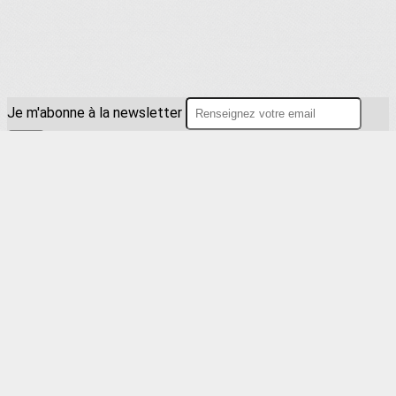
Je m'abonne à la newsletter
OK
Plan du site
Licences
Mentions légales
CGUV
Paramétrer vos cookies
Se connecter
Propulsé par AssoConnect, le logiciel des associations
Sportives
Vos choix en matière de confidentialité